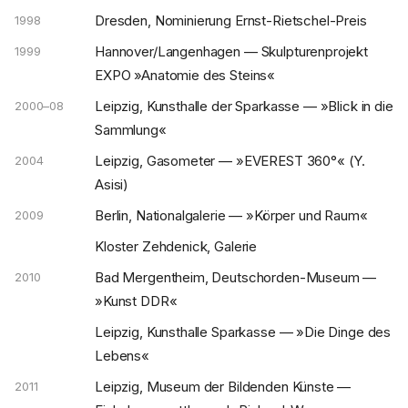
Dresden, Nominierung Ernst-Rietschel-Preis
1998
Hannover/Langenhagen — Skulpturenprojekt
1999
EXPO »Anatomie des Steins«
Leipzig, Kunsthalle der Sparkasse — »Blick in die
2000–08
Sammlung«
Leipzig, Gasometer — »EVEREST 360°« (Y.
2004
Asisi)
Berlin, Nationalgalerie — »Körper und Raum«
2009
Kloster Zehdenick, Galerie
Bad Mergentheim, Deutschorden-Museum —
2010
»Kunst DDR«
Leipzig, Kunsthalle Sparkasse — »Die Dinge des
Lebens«
Leipzig, Museum der Bildenden Künste —
2011