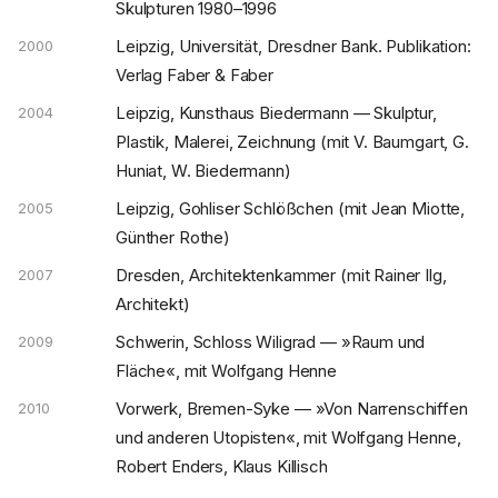
Skulpturen 1980–1996
Leipzig, Universität, Dresdner Bank. Publikation:
2000
Verlag Faber & Faber
Leipzig, Kunsthaus Biedermann — Skulptur,
2004
Plastik, Malerei, Zeichnung (mit V. Baumgart, G.
Huniat, W. Biedermann)
Leipzig, Gohliser Schlößchen (mit Jean Miotte,
2005
Günther Rothe)
Dresden, Architektenkammer (mit Rainer Ilg,
2007
Architekt)
Schwerin, Schloss Wiligrad — »Raum und
2009
Fläche«, mit Wolfgang Henne
Vorwerk, Bremen-Syke — »Von Narrenschiffen
2010
und anderen Utopisten«, mit Wolfgang Henne,
Robert Enders, Klaus Killisch