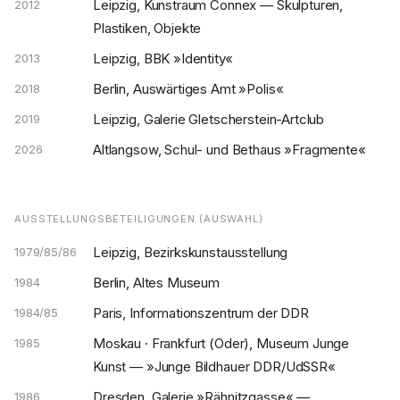
Leipzig, Kunstraum Connex — Skulpturen,
2012
Plastiken, Objekte
Leipzig, BBK »Identity«
2013
Berlin, Auswärtiges Amt »Polis«
2018
Leipzig, Galerie Gletscherstein-Artclub
2019
Altlangsow, Schul- und Bethaus »Fragmente«
2026
AUSSTELLUNGSBETEILIGUNGEN (AUSWAHL)
Leipzig, Bezirkskunstausstellung
1979/85/86
Berlin, Altes Museum
1984
Paris, Informationszentrum der DDR
1984/85
Moskau · Frankfurt (Oder), Museum Junge
1985
Kunst — »Junge Bildhauer DDR/UdSSR«
Dresden, Galerie »Rähnitzgasse« —
1986