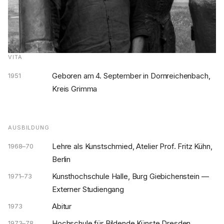
VITA
Geboren am 4. September in Dornreichenbach,
1951
Kreis Grimma
AUSBILDUNG
Lehre als Kunstschmied, Atelier Prof. Fritz Kühn,
1968–70
Berlin
Kunsthochschule Halle, Burg Giebichenstein —
1971–73
Externer Studiengang
Abitur
1973
Hochschule für Bildende Künste Dresden,
1973–78