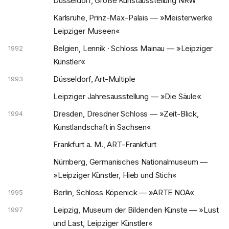
Düsseldorf, Große Kunstausstellung NRW
Karlsruhe, Prinz-Max-Palais — »Meisterwerke
Leipziger Museen«
Belgien, Lennik · Schloss Mainau — »Leipziger
1992
Künstler«
Düsseldorf, Art-Multiple
1993
Leipziger Jahresausstellung — »Die Säule«
Dresden, Dresdner Schloss — »Zeit-Blick,
1994
Kunstlandschaft in Sachsen«
Frankfurt a. M., ART-Frankfurt
Nürnberg, Germanisches Nationalmuseum —
»Leipziger Künstler, Hieb und Stich«
Berlin, Schloss Köpenick — »ARTE NOA«
1995
Leipzig, Museum der Bildenden Künste — »Lust
1997
und Last, Leipziger Künstler«