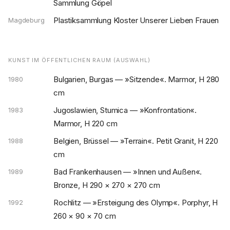
Sammlung Göpel
Plastiksammlung Kloster Unserer Lieben Frauen
Magdeburg
KUNST IM ÖFFENTLICHEN RAUM (AUSWAHL)
Bulgarien, Burgas — »Sitzende«. Marmor, H 280
1980
cm
Jugoslawien, Stumica — »Konfrontation«.
1983
Marmor, H 220 cm
Belgien, Brüssel — »Terrain«. Petit Granit, H 220
1988
cm
Bad Frankenhausen — »Innen und Außen«.
1989
Bronze, H 290 × 270 × 270 cm
Rochlitz — »Ersteigung des Olymp«. Porphyr, H
1992
260 × 90 × 70 cm