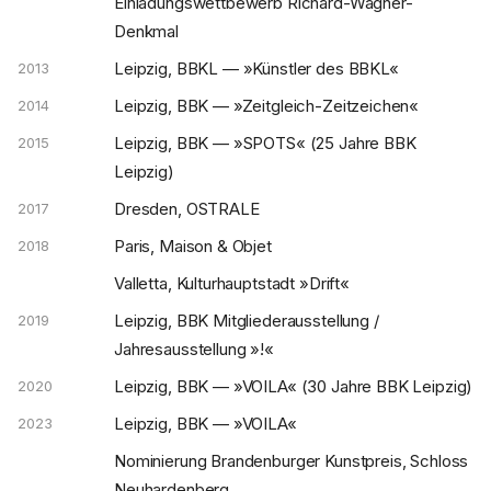
Einladungswettbewerb Richard-Wagner-
Denkmal
Leipzig, BBKL — »Künstler des BBKL«
2013
Leipzig, BBK — »Zeitgleich-Zeitzeichen«
2014
Leipzig, BBK — »SPOTS« (25 Jahre BBK
2015
Leipzig)
Dresden, OSTRALE
2017
Paris, Maison & Objet
2018
Valletta, Kulturhauptstadt »Drift«
Leipzig, BBK Mitgliederausstellung /
2019
Jahresausstellung »!«
Leipzig, BBK — »VOILA« (30 Jahre BBK Leipzig)
2020
Leipzig, BBK — »VOILA«
2023
Nominierung Brandenburger Kunstpreis, Schloss
Neuhardenberg