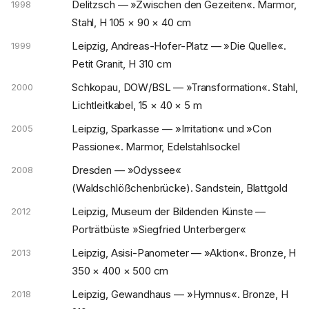
Delitzsch — »Zwischen den Gezeiten«. Marmor,
1998
Stahl, H 105 × 90 × 40 cm
Leipzig, Andreas-Hofer-Platz — »Die Quelle«.
1999
Petit Granit, H 310 cm
Schkopau, DOW/BSL — »Transformation«. Stahl,
2000
Lichtleitkabel, 15 × 40 × 5 m
Leipzig, Sparkasse — »Irritation« und »Con
2005
Passione«. Marmor, Edelstahlsockel
Dresden — »Odyssee«
2008
(Waldschlößchenbrücke). Sandstein, Blattgold
Leipzig, Museum der Bildenden Künste —
2012
Porträtbüste »Siegfried Unterberger«
Leipzig, Asisi-Panometer — »Aktion«. Bronze, H
2013
350 × 400 × 500 cm
Leipzig, Gewandhaus — »Hymnus«. Bronze, H
2018