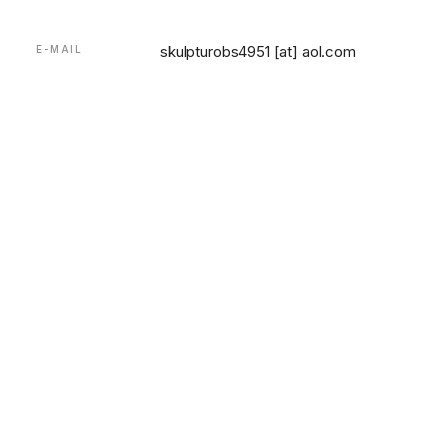
skulpturobs4951 [at] aol.com
E-MAIL